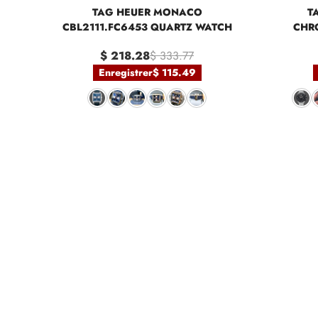
TAG HEUER MONACO
T
CBL2111.FC6453 QUARTZ WATCH
CHR
CAZ10
$ 218.28
$ 333.77
Enregistrer
$ 115.49