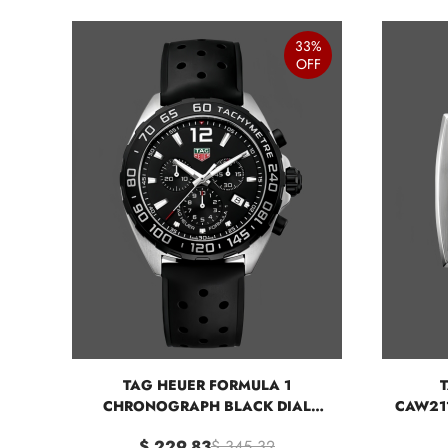
33%
OFF
TAG HEUER FORMULA 1
CHRONOGRAPH BLACK DIAL
CAW21
CAZ1010.FT8024 QUARTZ 43MM
$ 229.83
$ 345.32