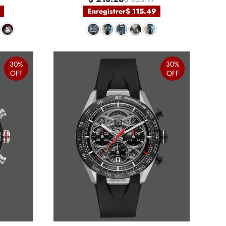
Enregistrer
$ 115.49
30%
30%
OFF
OFF