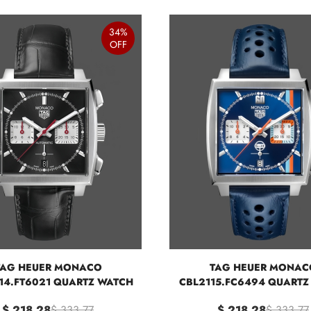
34%
OFF
TAG HEUER MONACO
TAG HEUER MONAC
14.FT6021 QUARTZ WATCH
CBL2115.FC6494 QUARTZ
$ 218.28
$ 333.77
$ 218.28
$ 333.77