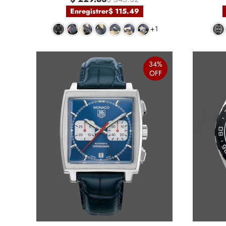
Enregistrer
$ 115.49
+1
34%
OFF