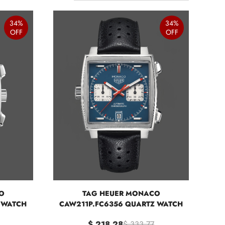
34%
34%
OFF
OFF
O
TAG HEUER MONACO
 WATCH
CAW211P.FC6356 QUARTZ WATCH
$ 218.28
$ 333.77