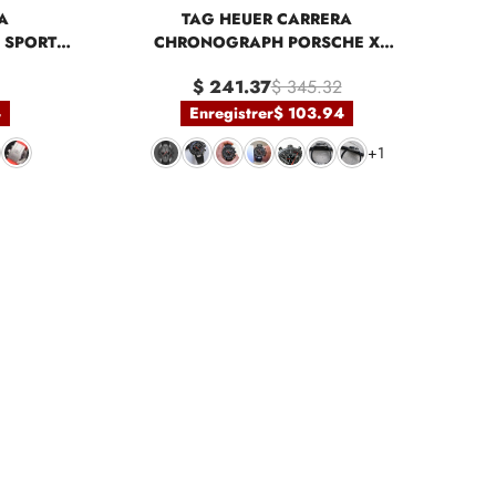
A
TAG HEUER CARRERA
 SPORT
CHRONOGRAPH PORSCHE X
PORSCHE 963 LIMITED EDITION
$ 241.37
$ 345.32
CBU2010
4
Enregistrer
$ 103.94
+1