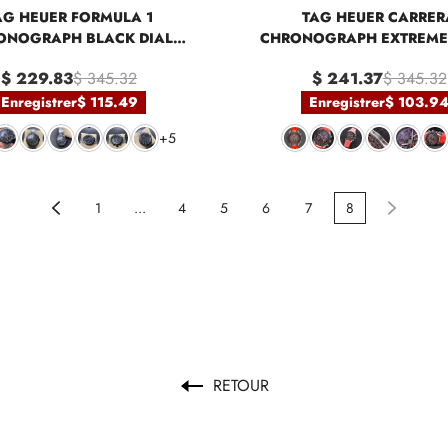
AG HEUER FORMULA 1
TAG HEUER CARRER
ONOGRAPH BLACK DIAL
CHRONOGRAPH EXTREME
10.BA0842 QUARTZ 43MM
CBU2082.FT6275
$ 229.83
$ 345.32
$ 241.37
$ 345.32
Enregistrer
$ 115.49
Enregistrer
$ 103.9
+5
1
...
4
5
6
7
8
RETOUR