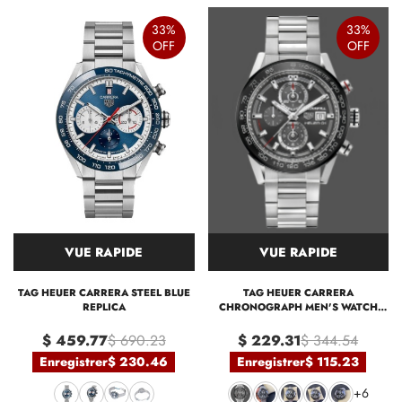
33%
33%
OFF
OFF
VUE RAPIDE
VUE RAPIDE
TAG HEUER CARRERA STEEL BLUE
TAG HEUER CARRERA
REPLICA
CHRONOGRAPH MEN'S WATCH
CAR201W.BA0714
$ 459.77
$ 690.23
$ 229.31
$ 344.54
Enregistrer
$ 230.46
Enregistrer
$ 115.23
+6