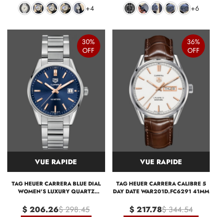
+4
+6
30%
36%
OFF
OFF
VUE RAPIDE
VUE RAPIDE
TAG HEUER CARRERA BLUE DIAL
TAG HEUER CARRERA CALIBRE 5
WOMEN'S LUXURY QUARTZ
DAY DATE WAR201D.FC6291 41MM
WATCH WAR1112.BA0601
$ 206.26
$ 298.45
$ 217.78
$ 344.54