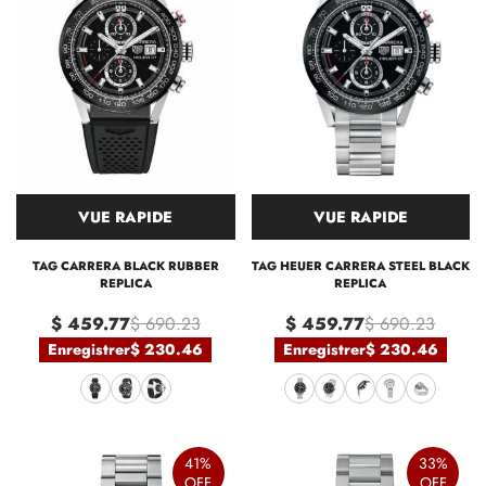
VUE RAPIDE
VUE RAPIDE
TAG CARRERA BLACK RUBBER
TAG HEUER CARRERA STEEL BLACK
REPLICA
REPLICA
$ 459.77
$ 690.23
$ 459.77
$ 690.23
Enregistrer
$ 230.46
Enregistrer
$ 230.46
41%
33%
OFF
OFF