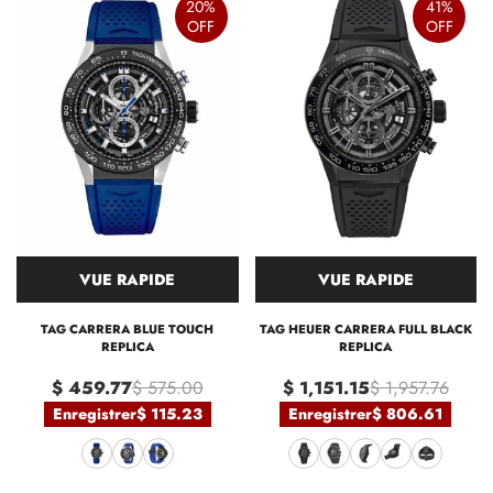
20%
41%
OFF
OFF
VUE RAPIDE
VUE RAPIDE
TAG CARRERA BLUE TOUCH
TAG HEUER CARRERA FULL BLACK
REPLICA
REPLICA
$ 459.77
$ 575.00
$ 1,151.15
$ 1,957.76
Enregistrer
$ 115.23
Enregistrer
$ 806.61