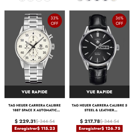
33%
36%
OFF
OFF
VUE RAPIDE
VUE RAPIDE
TAG HEUER CARRERA CALIBRE
TAG HEUER CARRERA CALIBRE 5
1887 SPACE X AUTOMATIC
STEEL & LEATHER
CAR2015.BA0796 43MM
WAR201A.FC6266
$ 229.31
$ 344.54
$ 217.78
$ 344.54
Enregistrer
$ 115.23
Enregistrer
$ 126.75