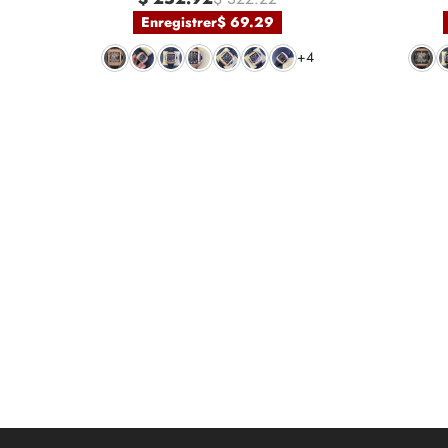
Enregistrer
$ 69.29
+4