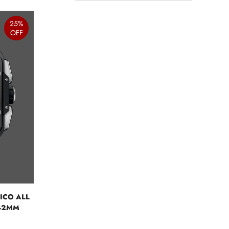
25%
OFF
ICO ALL
 42MM