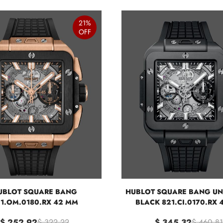
21%
OFF
UBLOT SQUARE BANG
HUBLOT SQUARE BANG UN
1.OM.0180.RX 42 MM
BLACK 821.CI.0170.RX
$ 252.92
$ 322.22
$ 345.32
$ 460.81