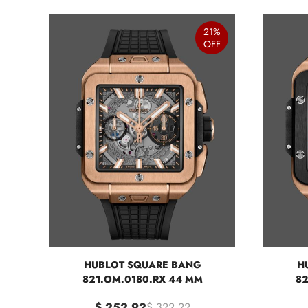
21%
OFF
HUBLOT SQUARE BANG
H
821.OM.0180.RX 44 MM
82
$ 252.92
$ 322.22