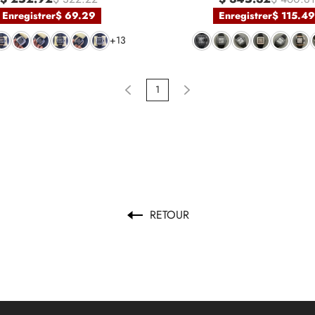
Enregistrer
$ 69.29
Enregistrer
$ 115.49
+13
1
RETOUR