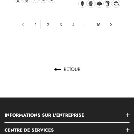
1
2
3
4
...
16
RETOUR
INFORMATIONS SUR L'ENTREPRISE
CENTRE DE SERVICES