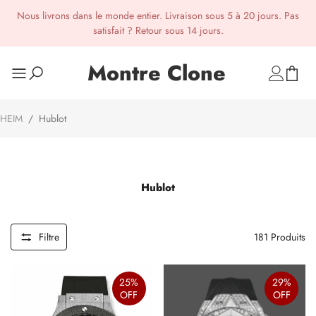
Nous livrons dans le monde entier. Livraison sous 5 à 20 jours. Pas
satisfait ? Retour sous 14 jours.
Montre Clone
HEIM
/
Hublot
Hublot
Filtre
181
Produits
25%
29%
OFF
OFF