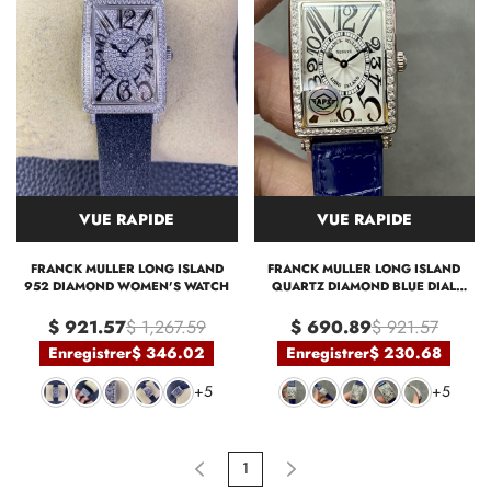
VUE RAPIDE
VUE RAPIDE
FRANCK MULLER LONG ISLAND
FRANCK MULLER LONG ISLAND
952 DIAMOND WOMEN'S WATCH
QUARTZ DIAMOND BLUE DIAL
952QZD1R(AC) - DB
$ 921.57
$ 1,267.59
$ 690.89
$ 921.57
Enregistrer
$ 346.02
Enregistrer
$ 230.68
+5
+5
1