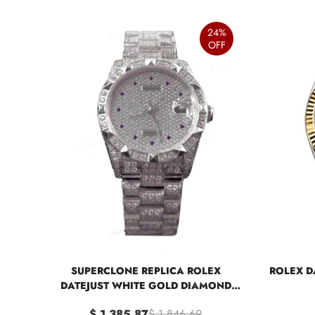
24%
OFF
SUPERCLONE REPLICA ROLEX
ROLEX D
DATEJUST WHITE GOLD DIAMOND
DIAL ICED OUT 116624
$ 1,385.87
$ 1,846.69