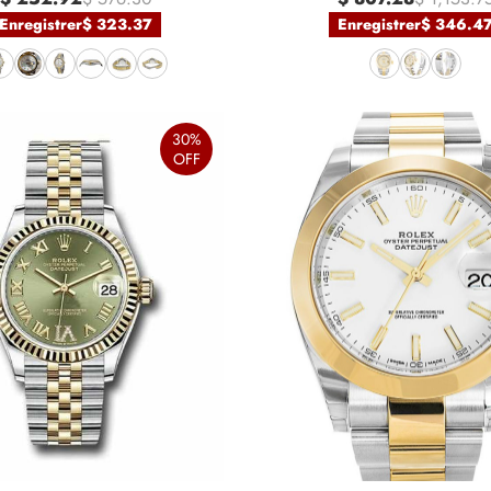
Enregistrer
$ 323.37
Enregistrer
$ 346.4
30%
OFF