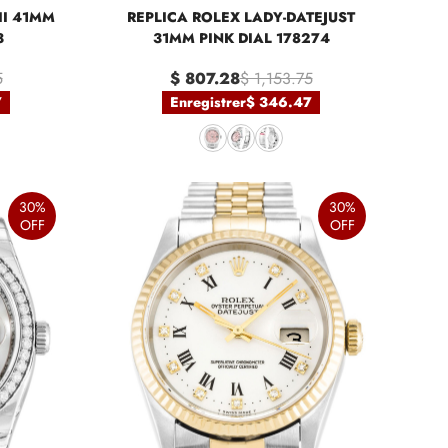
II 41MM
REPLICA ROLEX LADY-DATEJUST
3
31MM PINK DIAL 178274
5
$ 807.28
$ 1,153.75
7
Enregistrer
$ 346.47
30%
30%
OFF
OFF