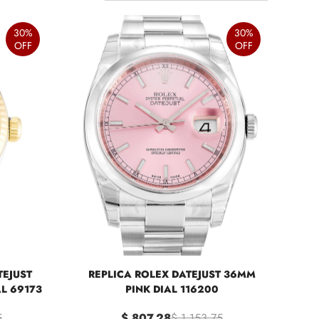
30%
30%
OFF
OFF
TEJUST
REPLICA ROLEX DATEJUST 36MM
L 69173
PINK DIAL 116200
5
$ 807.28
$ 1,153.75