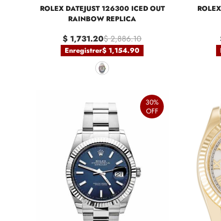
ROLEX DATEJUST 126300 ICED OUT
ROLEX
RAINBOW REPLICA
$ 1,731.20
$ 2,886.10
Enregistrer
$ 1,154.90
30%
OFF