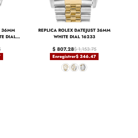
T 36MM
REPLICA ROLEX DATEJUST 36MM
E DIAL
WHITE DIAL 16233
5
$ 807.28
$ 1,153.75
7
Enregistrer
$ 346.47