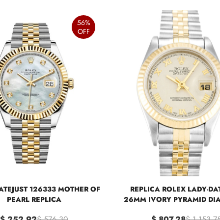
56%
OFF
ATEJUST 126333 MOTHER OF
REPLICA ROLEX LADY-DA
PEARL REPLICA
26MM IVORY PYRAMID DIA
$ 252.92
$ 576.30
$ 807.28
$ 1,153.7