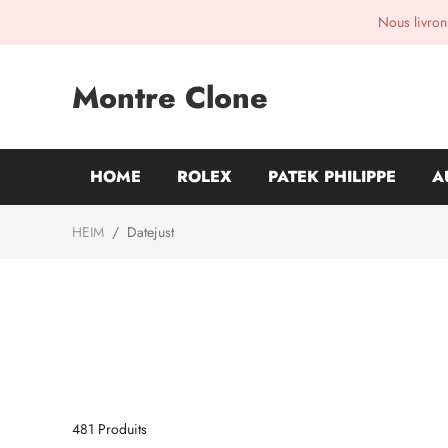
Nous livrons
Montre Clone
HOME
ROLEX
PATEK PHILIPPE
A
HEIM
/
Datejust
481
Produits