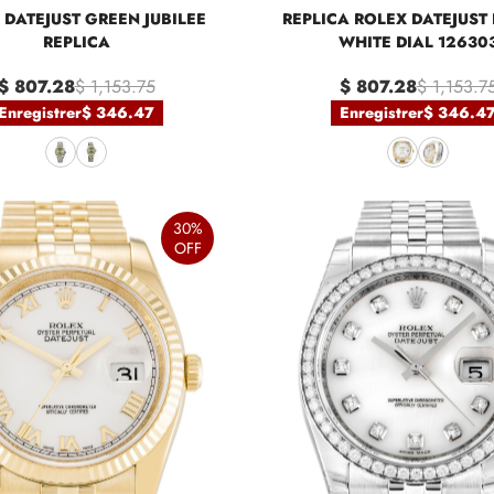
 DATEJUST GREEN JUBILEE
REPLICA ROLEX DATEJUST 
REPLICA
WHITE DIAL 12630
$ 807.28
$ 1,153.75
$ 807.28
$ 1,153.7
Enregistrer
$ 346.47
Enregistrer
$ 346.4
30%
OFF