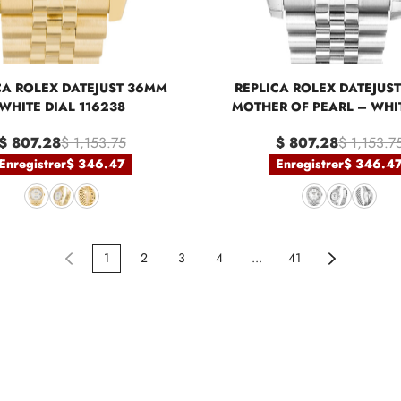
CA ROLEX DATEJUST 36MM
REPLICA ROLEX DATEJUS
WHITE DIAL 116238
MOTHER OF PEARL – WHIT
116244
$ 807.28
$ 1,153.75
$ 807.28
$ 1,153.7
Enregistrer
$ 346.47
Enregistrer
$ 346.4
1
2
3
4
...
41