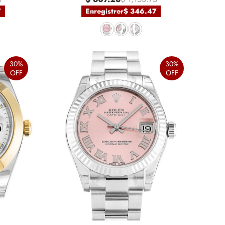
7
Enregistrer
$ 346.47
30%
30%
OFF
OFF