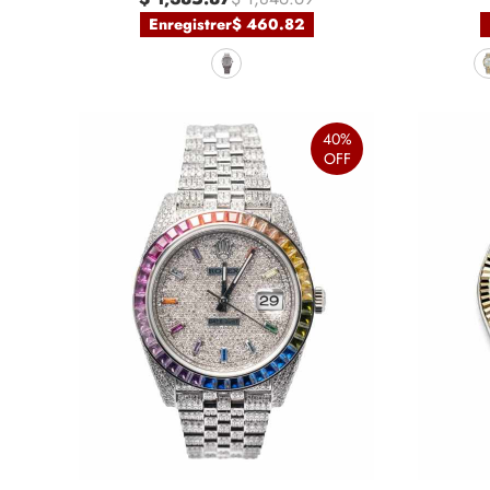
Enregistrer
$ 460.82
40%
OFF