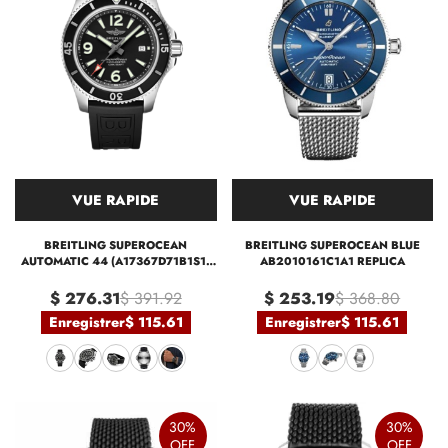
VUE RAPIDE
VUE RAPIDE
BREITLING SUPEROCEAN
BREITLING SUPEROCEAN BLUE
AUTOMATIC 44 (A17367D71B1S1)
AB2010161C1A1 REPLICA
REPLICA
$ 276.31
$ 391.92
$ 253.19
$ 368.80
Enregistrer
$ 115.61
Enregistrer
$ 115.61
30%
30%
OFF
OFF