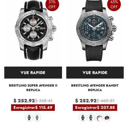
31%
45%
OFF
OFF
VUE RAPIDE
VUE RAPIDE
BREITLING SUPER AVENGER II
BREITLING AVENGER BANDIT
REPLICA
REPLICA
$ 252.92
$ 368.41
$ 252.92
$ 460.81
Enregistrer
$ 115.49
Enregistrer
$ 207.88