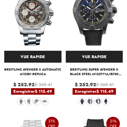
VUE RAPIDE
VUE RAPIDE
BREITLING AVENGER II AUTOMATIC
BREITLING SUPER AVENGER II
A13381 REPLICA
BLACK STEEL M133711A/BF30
REPLICA
$ 252.92
$ 368.41
$ 252.92
$ 368.41
Enregistrer
$ 115.49
Enregistrer
$ 115.49
31%
31%
OFF
OFF