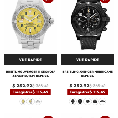
VUE RAPIDE
VUE RAPIDE
BREITLING AVENGER II SEAWOLF
BREITLING AVENGER HURRICANE
A1733110/I519 REPLICA
REPLICA
$ 252.92
$ 368.41
$ 252.92
$ 368.41
Enregistrer
$ 115.49
Enregistrer
$ 115.49