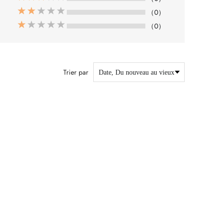
（0）
（0）
Trier par