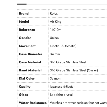
Brand
Rolex
Model
Air-King
Reference
14010M
Gender
Unisex
Movement
Kinetic (Automatic)
Case Diameter
34 mm
Case Material
316 Grade Stainless Steel
Band Material
316 Grade Stainless Steel (Oyster)
Dial Color
Salmon
Quality
Japanese (Miyota)
Glass
Sapphire crystal
Water Resistance
Watches are water resistant but not wa