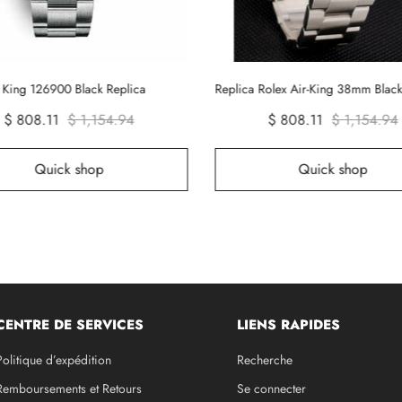
r King 126900 Black Replica
$ 808.11
$ 1,154.94
$ 808.11
$ 1,154.94
Quick shop
Quick shop
CENTRE DE SERVICES
LIENS RAPIDES
Politique d’expédition
Recherche
Remboursements et Retours
Se connecter