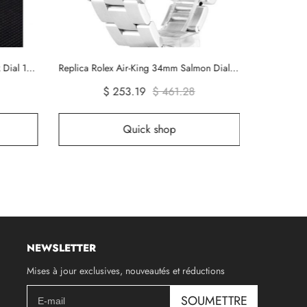
Replica Rolex Air-King 38mm Black Dial 1454020
Replica Rolex Air-King 34mm Salmon Dial 14000
$ 253.19
$ 461.28
Quick shop
NEWSLETTER
Mises à jour exclusives, nouveautés et réductions
SOUMETTRE