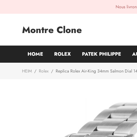
Nous livrons
Montre Clone
HOME
ROLEX
PATEK PHILIPPE
A
HEIM
/
Rolex
/
Replica Rolex Air-King 34mm Salmon Dial 