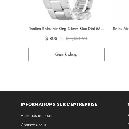
Replica Rolex Air-King 34mm Pink Dial 14000
Replica Rolex Air-King 34mm Blue Dial 5500
Rolex Ai
94
$ 808.11
$ 1,154.94
Quick shop
INFORMATIONS SUR L'ENTREPRISE
À propos de nous
Contactez-nous