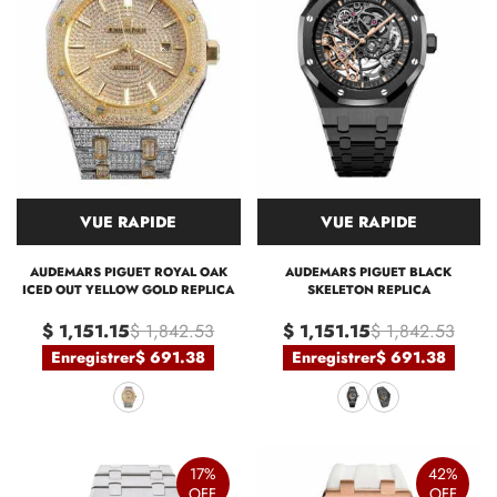
VUE RAPIDE
VUE RAPIDE
AUDEMARS PIGUET ROYAL OAK
AUDEMARS PIGUET BLACK
ICED OUT YELLOW GOLD REPLICA
SKELETON REPLICA
$ 1,151.15
$ 1,842.53
$ 1,151.15
$ 1,842.53
Enregistrer
$ 691.38
Enregistrer
$ 691.38
17%
42%
OFF
OFF