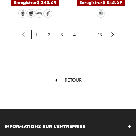
Enregistrer
$ 345.69
Enregistrer
$ 345.69
1
2
3
4
...
13
RETOUR
INFORMATIONS SUR L'ENTREPRISE