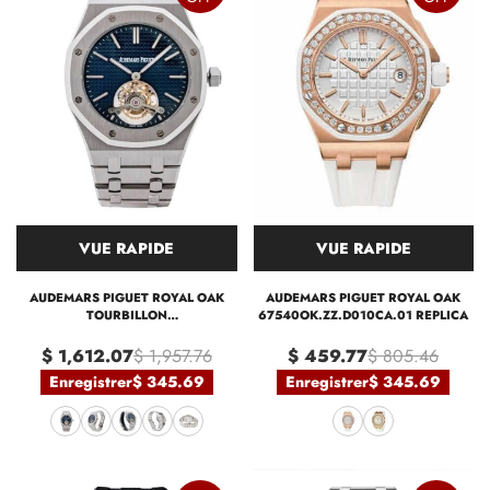
VUE RAPIDE
VUE RAPIDE
AUDEMARS PIGUET ROYAL OAK
AUDEMARS PIGUET ROYAL OAK
TOURBILLON
67540OK.ZZ.D010CA.01 REPLICA
26512ST.OO.1220ST.01 REPLICA
$ 1,612.07
$ 1,957.76
$ 459.77
$ 805.46
Enregistrer
$ 345.69
Enregistrer
$ 345.69